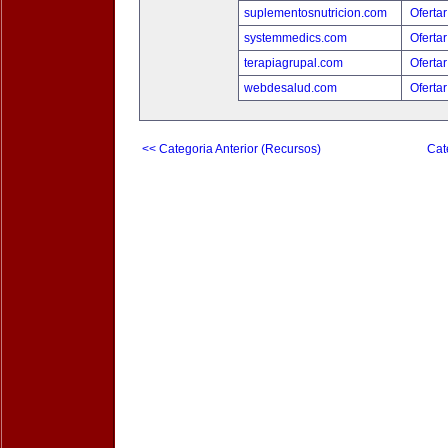
suplementosnutricion.com
Ofertar
systemmedics.com
Ofertar
terapiagrupal.com
Ofertar
webdesalud.com
Ofertar
<< Categoria Anterior (Recursos)
Cat