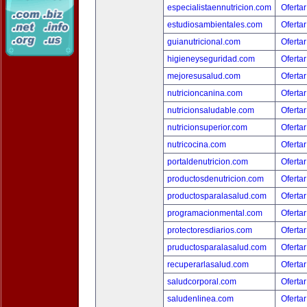
especialistaennutricion.com
Ofertar
estudiosambientales.com
Ofertar
guianutricional.com
Ofertar
higieneyseguridad.com
Ofertar
mejoresusalud.com
Ofertar
nutricioncanina.com
Ofertar
nutricionsaludable.com
Ofertar
nutricionsuperior.com
Ofertar
nutricocina.com
Ofertar
portaldenutricion.com
Ofertar
productosdenutricion.com
Ofertar
productosparalasalud.com
Ofertar
programacionmental.com
Ofertar
protectoresdiarios.com
Ofertar
pruductosparalasalud.com
Ofertar
recuperarlasalud.com
Ofertar
saludcorporal.com
Ofertar
saludenlinea.com
Ofertar