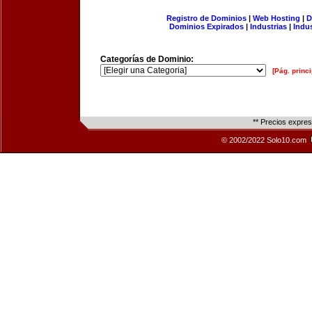
Registro de Dominios
|
Web Hosting
|
D
Dominios Expirados
|
Industrias
|
Indu
Categorías de Dominio:
[Pág. princi
** Precios expre
© 2002/2022 Solo10.com