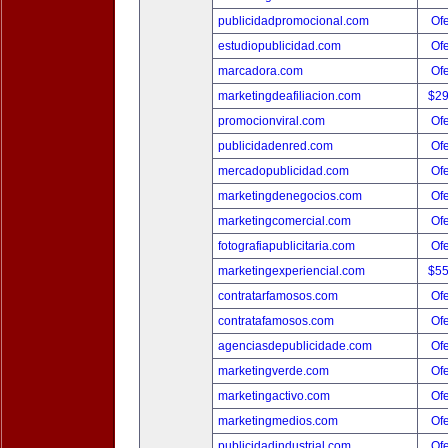
publicidadpromocional.com
Ofe
estudiopublicidad.com
Ofe
marcadora.com
Ofe
marketingdeafiliacion.com
$2
promocionviral.com
Ofe
publicidadenred.com
Ofe
mercadopublicidad.com
Ofe
marketingdenegocios.com
Ofe
marketingcomercial.com
Ofe
fotografiapublicitaria.com
Ofe
marketingexperiencial.com
$5
contratarfamosos.com
Ofe
contratafamosos.com
Ofe
agenciasdepublicidade.com
Ofe
marketingverde.com
Ofe
marketingactivo.com
Ofe
marketingmedios.com
Ofe
publicidadindustrial.com
Ofe