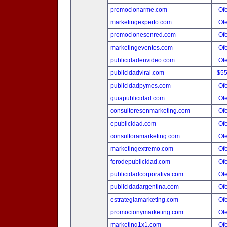
promocionarme.com
Ofe
marketingexperto.com
Ofe
promocionesenred.com
Ofe
marketingeventos.com
Ofe
publicidadenvideo.com
Ofe
publicidadviral.com
$5
publicidadpymes.com
Ofe
guiapublicidad.com
Ofe
consultoresenmarketing.com
Ofe
epublicidad.com
Ofe
consultoramarketing.com
Ofe
marketingextremo.com
Ofe
forodepublicidad.com
Ofe
publicidadcorporativa.com
Ofe
publicidadargentina.com
Ofe
estrategiamarketing.com
Ofe
promocionymarketing.com
Ofe
marketing1x1.com
Ofe