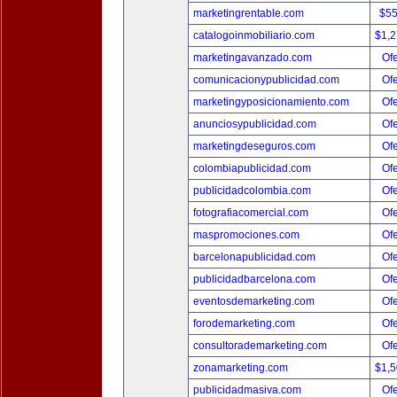
marketingrentable.com
$5
catalogoinmobiliario.com
$1,
marketingavanzado.com
Ofe
comunicacionypublicidad.com
Ofe
marketingyposicionamiento.com
Ofe
anunciosypublicidad.com
Ofe
marketingdeseguros.com
Ofe
colombiapublicidad.com
Ofe
publicidadcolombia.com
Ofe
fotografiacomercial.com
Ofe
maspromociones.com
Ofe
barcelonapublicidad.com
Ofe
publicidadbarcelona.com
Ofe
eventosdemarketing.com
Ofe
forodemarketing.com
Ofe
consultorademarketing.com
Ofe
zonamarketing.com
$1,
publicidadmasiva.com
Ofe