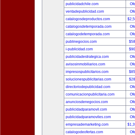
publicidadchile.com
Ofe
ventadepublicidad.com
Ofe
catalogosdeproductos.com
$2,
catalogosdetemporada.com
Ofe
catalogodetemporada.com
Ofe
publinegocios.com
$5
i-publicidad.com
$9
publicidadestrategica.com
Ofe
avisosinmobiliarios.com
Ofe
impresospublicitarios.com
$8
solucionespublicitarias.com
$2
directoriodepublicidad.com
Ofe
comunicacionpublicitaria.com
Ofe
anunciosdenegocios.com
Ofe
publicidadparamovil.com
Ofe
publicidadparamoviles.com
Ofe
empresademarketing.com
$1,
catalogodeofertas.com
Ofe