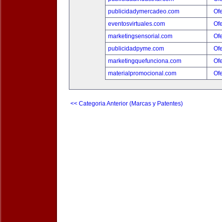
publicidadymercadeo.com
Ofe
eventosvirtuales.com
Ofe
marketingsensorial.com
Ofe
publicidadpyme.com
Ofe
marketingquefunciona.com
Ofe
materialpromocional.com
Ofe
<< Categoria Anterior (Marcas y Patentes)