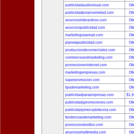
publicidadaudiovisual.com
Ofe
publicidadporproximidad.com
Ofe
anunciosinteractivos.com
Ofe
anunciospublicidad.com
Ofe
marketingviaemail.com
Ofe
planetapublicidad.com
Ofe
producciondecomerciales.com
Ofe
commerceandmarketing.com
Ofe
promocioneninternet.com
Ofe
marketingempresas.com
Ofe
superpromocion.com
Ofe
tipsdemarketing.com
Ofe
publicidadparaempresas.com
$1,
publicidadypromociones.com
Ofe
publicidadymercadotecnia.com
Ofe
tendenciasdemarketing.com
Ofe
promociondesitios.com
Ofe
anunciosmultimedia.com
Ofe