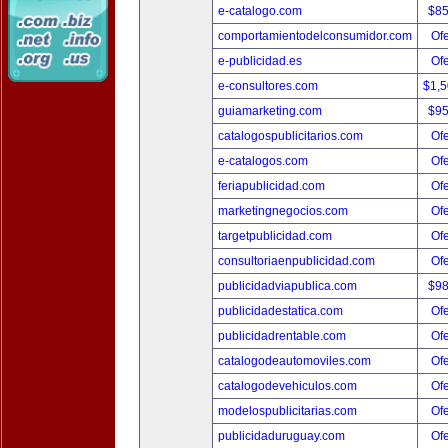
e-catalogo.com
$8
comportamientodelconsumidor.com
Ofe
e-publicidad.es
Ofe
e-consultores.com
$1,
guiamarketing.com
$9
catalogospublicitarios.com
Ofe
e-catalogos.com
Ofe
feriapublicidad.com
Ofe
marketingnegocios.com
Ofe
targetpublicidad.com
Ofe
consultoriaenpublicidad.com
Ofe
publicidadviapublica.com
$9
publicidadestatica.com
Ofe
publicidadrentable.com
Ofe
catalogodeautomoviles.com
Ofe
catalogodevehiculos.com
Ofe
modelospublicitarias.com
Ofe
publicidaduruguay.com
Ofe