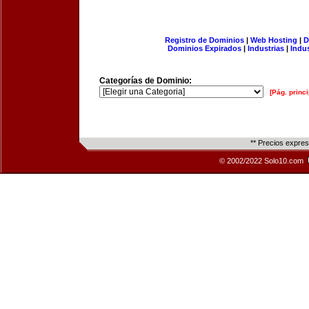
Registro de Dominios
|
Web Hosting
|
D
Dominios Expirados
|
Industrias
|
Indu
Categorías de Dominio:
[Pág. princi
** Precios expre
© 2002/2022 Solo10.com