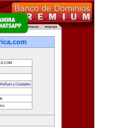
rica.com
CA.COM
PaÃ­ses y Ciudades
om
tas