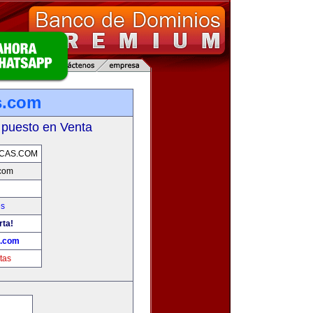
s.com
 puesto en Venta
CAS.COM
.com
es
rta!
s.com
tas