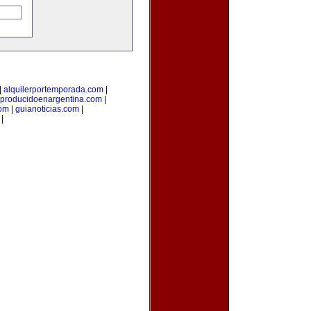
|
alquilerportemporada.com
|
producidoenargentina.com
|
com
|
guianoticias.com
|
|