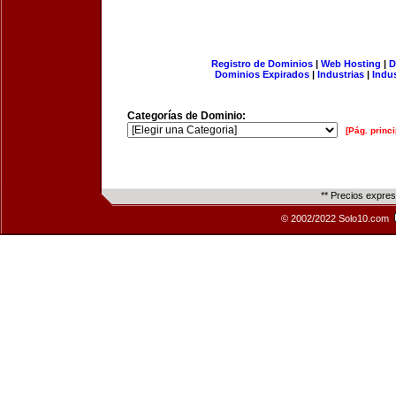
Registro de Dominios
|
Web Hosting
|
D
Dominios Expirados
|
Industrias
|
Indu
Categorías de Dominio:
[Pág. princi
** Precios expre
© 2002/2022 Solo10.com