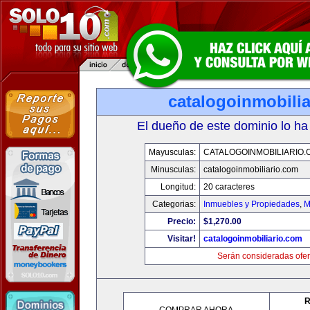
catalogoinmobili
El dueño de este dominio lo ha
Mayusculas:
CATALOGOINMOBILIARIO.
Minusculas:
catalogoinmobiliario.com
Longitud:
20 caracteres
Categorias:
Inmuebles y Propiedades
,
M
Precio:
$1,270.00
Visitar!
catalogoinmobiliario.com
Serán consideradas ofer
R