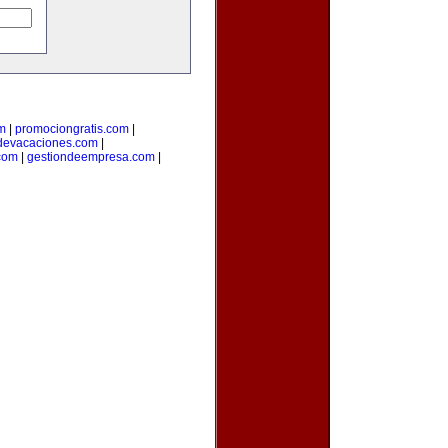
m
|
promociongratis.com
|
devacaciones.com
|
.com
|
gestiondeempresa.com
|