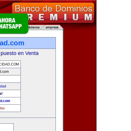
dad.com
 puesto en Venta
CIDAD.COM
d.com
idad
a!
ad.com
tas