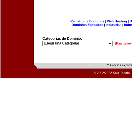
Registro de Dominios
|
Web Hosting
|
D
Dominios Expirados
|
Industrias
|
Indu
Categorías de Dominio:
[Pág. princi
** Precios expre
© 2002/2022 Solo10.com