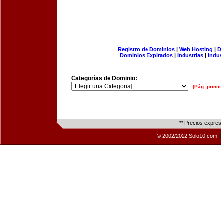
Registro de Dominios
|
Web Hosting
|
D
Dominios Expirados
|
Industrias
|
Indu
Categorías de Dominio:
[Pág. princi
** Precios expre
© 2002/2022 Solo10.com