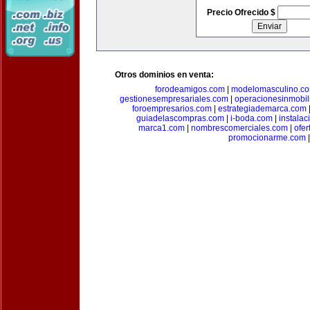
Precio Ofrecido $
Otros dominios en venta:
forodeamigos.com
|
modelomasculino.c
gestionesempresariales.com
|
operacionesinmobil
foroempresarios.com
|
estrategiademarca.com
guiadelascompras.com
|
i-boda.com
|
instala
marca1.com
|
nombrescomerciales.com
|
ofe
promocionarme.com
|