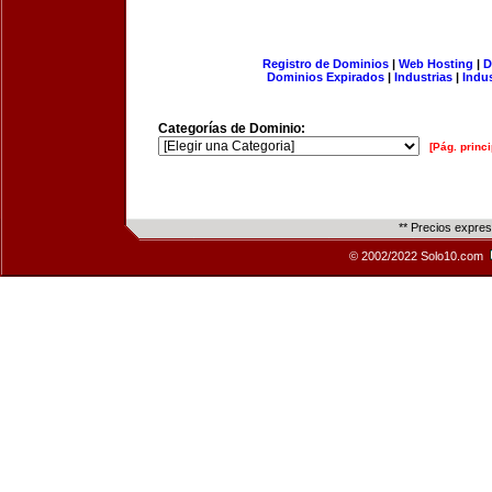
Registro de Dominios
|
Web Hosting
|
D
Dominios Expirados
|
Industrias
|
Indu
Categorías de Dominio:
[Pág. princi
** Precios expre
© 2002/2022 Solo10.com