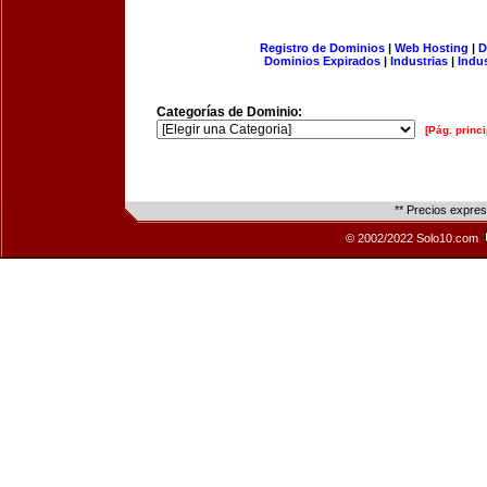
Registro de Dominios
|
Web Hosting
|
D
Dominios Expirados
|
Industrias
|
Indu
Categorías de Dominio:
[Pág. princi
** Precios expre
© 2002/2022 Solo10.com