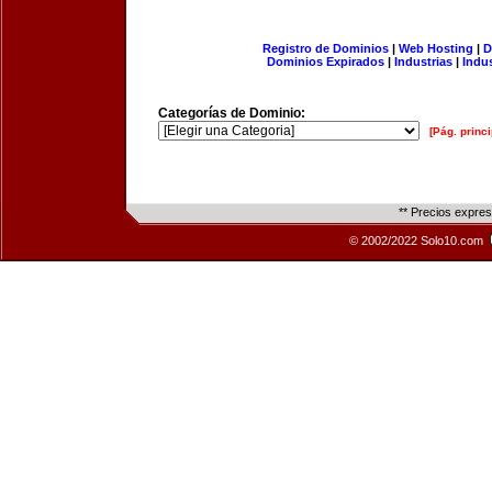
Registro de Dominios
|
Web Hosting
|
D
Dominios Expirados
|
Industrias
|
Indu
Categorías de Dominio:
[Pág. princi
** Precios expre
© 2002/2022 Solo10.com