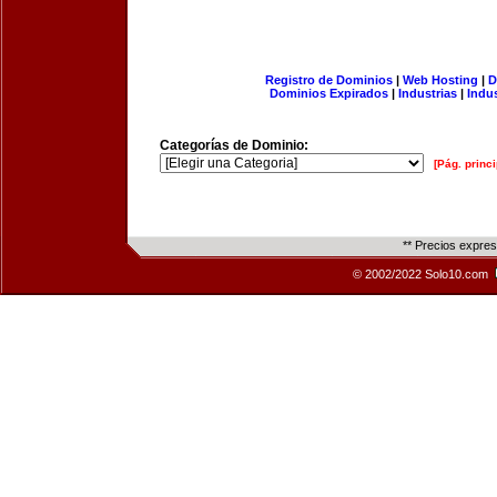
Registro de Dominios
|
Web Hosting
|
D
Dominios Expirados
|
Industrias
|
Indu
Categorías de Dominio:
[Pág. princi
** Precios expre
© 2002/2022 Solo10.com