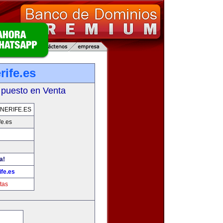
rife.es
 puesto en Venta
NERIFE.ES
fe.es
a!
fe.es
tas