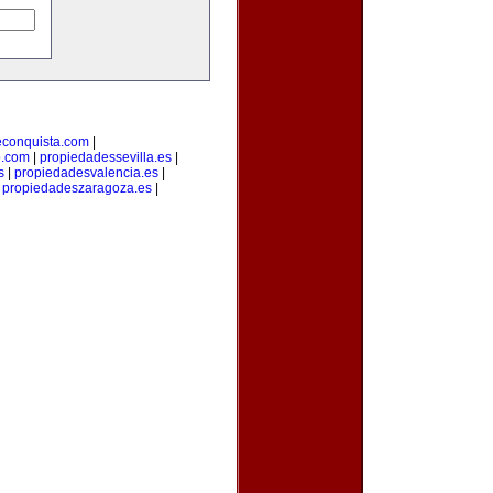
econquista.com
|
o.com
|
propiedadessevilla.es
|
s
|
propiedadesvalencia.es
|
|
propiedadeszaragoza.es
|